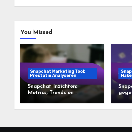
You Missed
Snapchat Marketing Tool:
Snap
Prestatie Analyseren
Make
Snapchat Inzichten:
Snapc
Metrics, Trends en
gegen
Gebruikersgedrag
stimu
betro
authe