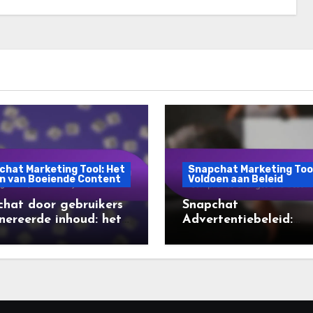
chat Marketing Tool: Het
Snapchat Marketing Too
n van Boeiende Content
Voldoen aan Beleid
hat door gebruikers
Snapchat
ereerde inhoud: het
Advertentiebeleid:
leren van
Updates, Compliance
kkenheid,
Wijzigingen en Best
nticiteit en bereik
Practices