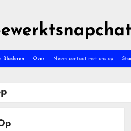
ewerktsnapchat
en Bladeren
Over
Neem contact met ons op
Sta
op
 Op