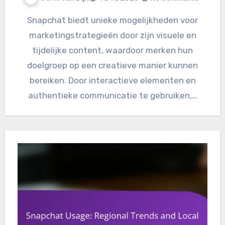
Snapchat biedt unieke mogelijkheden voor
marketingstrategieën door zijn visuele en
tijdelijke content, waardoor merken hun
doelgroep op een creatieve manier kunnen
bereiken. Door interactieve elementen en
authentieke communicatie te gebruiken,…