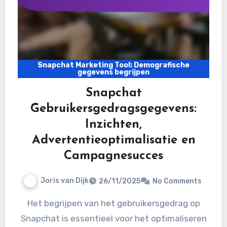
Snapchat Marketing Tool: Demografische
gegevens begrijpen
Snapchat
Gebruikersgedragsgegevens:
Inzichten,
Advertentieoptimalisatie en
Campagnesucces
Joris van Dijk
26/11/2025
No Comments
Het begrijpen van het gebruikersgedrag op
Snapchat is essentieel voor het optimaliseren