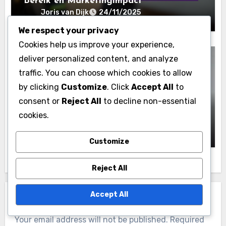
We respect your privacy
Cookies help us improve your experience,
Snapchat Marketing Tool: Demografische
deliver personalized content, and analyze
gegevens begrijpen
traffic. You can choose which cookies to allow
Snapchat Influencers: Betrokkenheid,
by clicking
Customize
. Click
Accept All
to
Bereik en Marketingimpact
Joris van Dijk
24/11/2025
consent or
Reject All
to decline non-essential
cookies.
Customize
Reject All
Snapchat Marketing Tool: Demografische
gegevens begrijpen
Snapchat Gebruikersinteresses:
Accept All
Marketingstrategieën en
Betrokkenheidstactieken
Joris van Dijk
11/11/2025