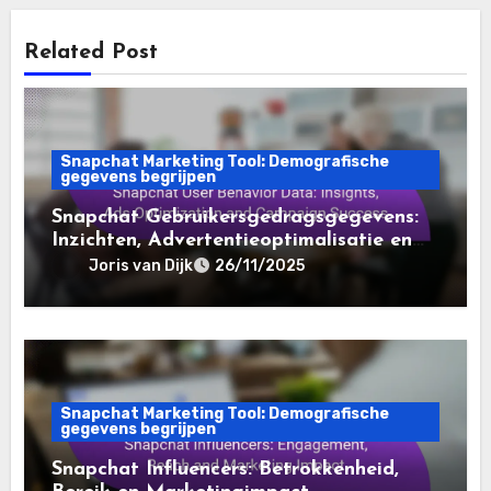
voor het investeren in verouderde domeinen. Met
meer dan tien jaar ervaring in de digitale
marketingwereld helpt hij ondernemers om hun
online zichtbaarheid te vergroten en waardevolle
domeinen te benutten voor duurzame groei.
Related Post
Snapchat Marketing Tool: Demografische
gegevens begrijpen
Snapchat Gebruikersgedragsgegevens:
Inzichten, Advertentieoptimalisatie en
Campagnesucces
Joris van Dijk
26/11/2025