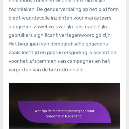
door innovatieve en visueel aantrekkelijke
technieken. De genderverdeling op het platform
biedt waardevolle inzichten voor marketeers,
aangezien zowel vrouwelijke als mannelijke
gebruikers significant vertegenwoordigd zijn.
Het begrijpen van demografische gegevens
zoals leeftijd en gebruikersgedrag is essentieel
voor het afstemmen van campagnes en het
vergroten van de betrokkenheid.