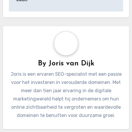
navigation
Gebruikersinteresses
Influencers:
:
Betrokkenheid,
Marketingstrategieë
Bereik en
n en
Marketingimpact
Betrokkenheidstacti
eken
By
Joris van Dijk
Joris is een ervaren SEO-specialist met een passie