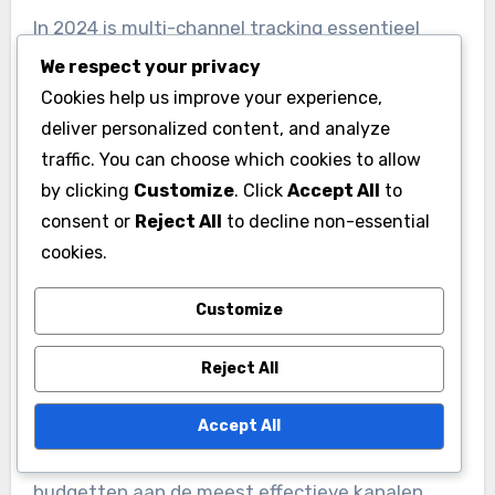
Bijvoorbeeld, AI kan helpen bij het segmenteren
We respect your privacy
van doelgroepen op basis van hun interacties
Cookies help us improve your experience,
met een website, waardoor gerichte
deliver personalized content, and analyze
traffic. You can choose which cookies to allow
advertenties effectiever worden. Het gebruik
by clicking
Customize
. Click
Accept All
to
van machine learning-algoritmen kan ook helpen
consent or
Reject All
to decline non-essential
bij het voorspellen van klantgedrag en het
cookies.
verbeteren van de algehele gebruikerservaring.
Customize
Focus op multi-channel
tracking
Reject All
In 2024 is multi-channel tracking essentieel
Accept All
voor een holistisch beeld van klantinteracties.
Klanten gebruiken vaak verschillende kanalen