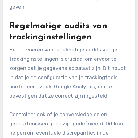
de URL’s van je marketingcampagnes om de
effectiviteit van verschillende kanalen te meten.
Door UTM-tags te gebruiken, kun je precies zien
waar je verkeer vandaan komt en welke
campagnes de meeste conversies genereren.
Een goede praktijk is om een consistente
naamgevingsconventie te hanteren voor je
UTM-tags. Dit maakt het eenvoudiger om
gegevens te analyseren en te vergelijken.
Bijvoorbeeld, gebruik termen zoals ‘social’,
’email’, of ‘paid’ om het type campagne aan te
geven.
Regelmatige audits van