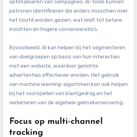
voldoen aan regelgeving, maar ook bij het
opbouwen van een vertrouwensband met
klanten. Dit kan bijvoorbeeld door middel van
loyaliteitsprogramma’s of inschrijvingen voor
nieuwsbrieven.
Integratie van kunstmatige
intelligentie
Kunstmatige intelligentie (AI) speelt een steeds
grotere rol in conversietracking door het
analyseren van klantgedrag en het
optimaliseren van campagnes. AI-tools kunnen
patronen identificeren die anders misschien over
het hoofd worden gezien, wat leidt tot betere
inzichten en hogere conversieratio’s.