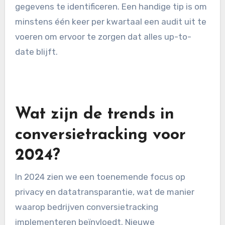
trackinginstellingen
Het uitvoeren van regelmatige audits van je
trackinginstellingen is cruciaal om ervoor te
zorgen dat je gegevens accuraat zijn. Dit houdt
in dat je de configuratie van je trackingtools
controleert, zoals Google Analytics, om te
bevestigen dat ze correct zijn ingesteld.
Controleer ook of je conversiedoelen en
gebeurtenissen goed zijn gedefinieerd. Dit kan
helpen om eventuele discrepanties in de
gegevens te identificeren. Een handige tip is om
minstens één keer per kwartaal een audit uit te
voeren om ervoor te zorgen dat alles up-to-