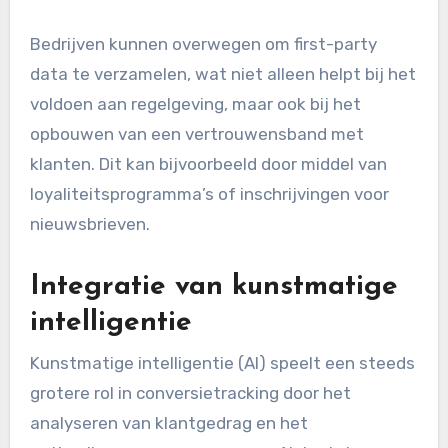
privacy.
Toenemende nadruk op
privacy
Met de invoering van strengere privacywetten,
zoals de AVG in Europa, moeten bedrijven hun
conversietrackingstrategieën herzien. Dit
betekent dat ze transparanter moeten zijn over
hoe ze gegevens verzamelen en gebruiken. Het
is cruciaal om gebruikers toestemming te
vragen voordat ze trackingtools implementeren.
Bedrijven kunnen overwegen om first-party
data te verzamelen, wat niet alleen helpt bij het