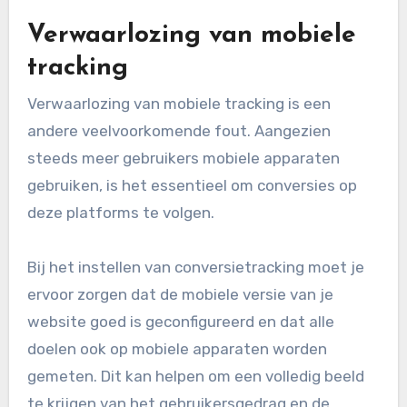
conversietracking. Dit kan gebeuren wanneer
doelen niet goed zijn gedefinieerd of wanneer
de trackingcode niet correct is
geïmplementeerd op de website.
Om dit te voorkomen, is het belangrijk om
duidelijke en meetbare doelen te stellen, zoals
het voltooien van een aankoop of het invullen
van een contactformulier. Controleer regelmatig
of de trackingcodes goed functioneren en of de
doelen nog steeds relevant zijn.
Verwaarlozing van mobiele
tracking