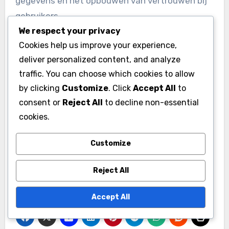
gegevens en het opbouwen van vertrouwen bij
gebruikers.
We respect your privacy
Cookies help us improve your experience,
Bedrijven moeten investeren in deze
deliver personalized content, and analyze
technologieën en regelmatig hun
traffic. You can choose which cookies to allow
beveiligingsprotocollen updaten om te voldoen
by clicking
Customize
. Click
Accept All
to
aan de steeds strengere regelgeving rondom
consent or
Reject All
to decline non-essential
gegevensbescherming, zoals de Algemene
cookies.
Verordening Gegevensbescherming (AVG) in
Europa. Dit kan ook inhouden dat ze
Customize
samenwerken met externe beveiligingsexperts
om hun systemen te versterken.
Reject All
Accept All