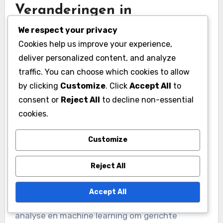
Veranderingen in
gebruikersgedrag en
We respect your privacy
Cookies help us improve your experience,
technologie
deliver personalized content, and analyze
De manier waarop gebruikers omgaan met
traffic. You can choose which cookies to allow
advertenties verandert door de opkomst van
by clicking
Customize
. Click
Accept All
to
mobiele apparaten en sociale media.
consent or
Reject All
to decline non-essential
Consumenten verwachten nu meer
cookies.
gepersonaliseerde en interactieve ervaringen,
Customize
wat betekent dat traditionele advertenties
minder effectief worden.
Reject All
Merken moeten zich aanpassen aan deze
Accept All
veranderingen door gebruik te maken van data-
analyse en machine learning om gerichte