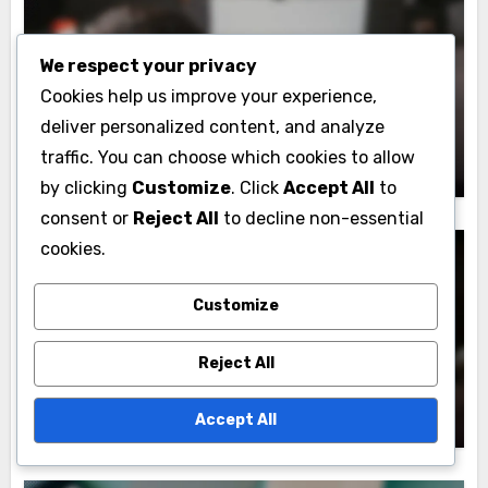
We respect your privacy
Snapchat Marketing Tool: Voldoen aan Beleid
Cookies help us improve your experience,
Snapchat Advertentiebeleid: Updates,
deliver personalized content, and analyze
Compliance Wijzigingen en Best
Practices
Joris van Dijk
traffic. You can choose which cookies to allow
27/11/2025
by clicking
Customize
. Click
Accept All
to
consent or
Reject All
to decline non-essential
cookies.
Customize
Snapchat Marketing Tool: Voldoen aan Beleid
Snapchat Compliance Vereisten:
Reject All
Vergelijking met Andere Sociale Media
Platforms
Joris van Dijk
26/11/2025
Accept All