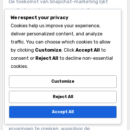
De toekomst van Snapchat-marketing lijkt
veelbelovend, met een groeiende focus op
We respect your privacy
visuele content en interactieve functies.
Cookies help us improve your experience,
Merken moeten zich aanpassen aan nieuwe
deliver personalized content, and analyze
technologieën en gebruikersvoorkeuren om
traffic. You can choose which cookies to allow
effectief te blijven communiceren met hun
by clicking
Customize
. Click
Accept All
to
doelgroep.
consent or
Reject All
to decline non-essential
cookies.
Opkomende technologieën
en functies
Customize
Snapchat blijft innoveren met nieuwe
Reject All
technologieën zoals augmented reality (AR) en
kunstmatige intelligentie (AI). Deze functies
Accept All
bieden merken de mogelijkheid om meeslepende
ervaringen te creëren, waardoor de