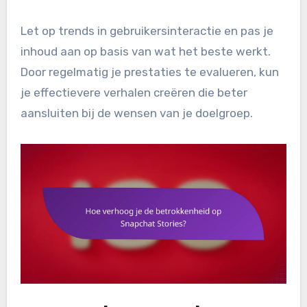
Let op trends in gebruikersinteractie en pas je
inhoud aan op basis van wat het beste werkt.
Door regelmatig je prestaties te evalueren, kun
je effectievere verhalen creëren die beter
aansluiten bij de wensen van je doelgroep.