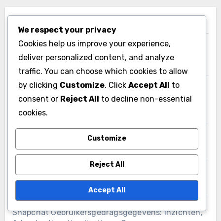
Laatste Berichten
We respect your privacy
Cookies help us improve your experience,
Snapchat Inzichten: Metrics, Trends en
deliver personalized content, and analyze
Gebruikersgedrag
traffic. You can choose which cookies to allow
by clicking
Customize
. Click
Accept All
to
Snapchat door gebruikers gegenereerde inhoud:
consent or
Reject All
to decline non-essential
het stimuleren van betrokkenheid, authenticiteit
en bereik
cookies.
Snapchat Advertentiebeleid: Updates, Compliance
Customize
Wijzigingen en Best Practices
Reject All
Effectieve Snapchat Ads: Ontwerp, Berichten en
Prestaties
Accept All
Snapchat Gebruikersgedragsgegevens: Inzichten,