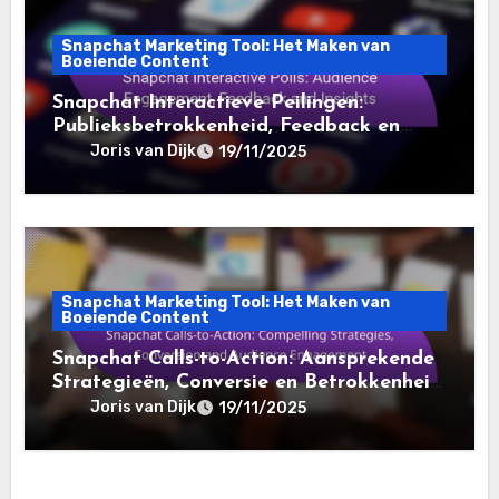
Snapchat Marketing Tool: Het Maken van
Boeiende Content
Snapchat Interactieve Peilingen:
Publieksbetrokkenheid, Feedback en
Inzichten
Joris van Dijk
19/11/2025
Snapchat Marketing Tool: Het Maken van
Boeiende Content
Snapchat Calls-to-Action: Aansprekende
Strategieën, Conversie en Betrokkenheid
van het Publiek
Joris van Dijk
19/11/2025