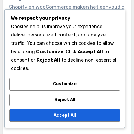
Shopify en WooCommerce maken het eenvoudig
om producten te importeren en Collection Ads
We respect your privacy
te beheren. Deze platforms bieden tools om de
Cookies help us improve your experience,
prestaties van advertenties te volgen en
deliver personalized content, and analyze
aanpassingen te maken op basis van
traffic. You can choose which cookies to allow
by clicking
Customize
. Click
Accept All
to
verkoopgegevens.
consent or
Reject All
to decline non-essential
cookies.
Bij het kiezen van een e-commerce platform is
het nuttig om te kijken naar de
Customize
gebruiksvriendelijkheid en de beschikbare
functies voor het optimaliseren van
Reject All
advertenties. Dit kan variëren van
productbeheer tot het analyseren van
Accept All
klantgedrag.