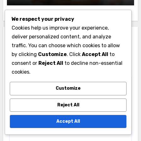
We respect your privacy
Cookies help us improve your experience,
deliver personalized content, and analyze
Leave a Reply
traffic. You can choose which cookies to allow
Your email address will not be published.
Required
by clicking
Customize
. Click
Accept All
to
fields are marked
*
consent or
Reject All
to decline non-essential
cookies.
Comment
*
Customize
Reject All
Accept All